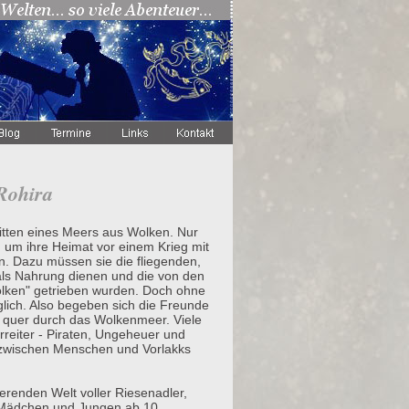
Rohira
itten eines Meers aus Wolken. Nur
 um ihre Heimat vor einem Krieg mit
. Dazu müssen sie die fliegenden,
als Nahrung dienen und die von den
lken" getrieben wurden. Doch ohne
lich. Also begeben sich die Freunde
e quer durch das Wolkenmeer. Viele
rreiter - Piraten, Ungeheuer und
zwischen Menschen und Vorlakks
erenden Welt voller Riesenadler,
 Mädchen und Jungen ab 10.