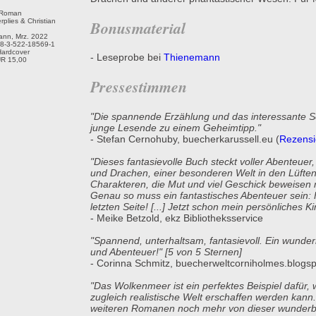
-Roman
Bonusmaterial
plies & Christian
nn, Mrz. 2022
8-3-522-18569-1
Hardcover
- Leseprobe bei
Thienemann
UR 15,00
Pressestimmen
"Die spannende Erzählung und das interessante Se
junge Lesende zu einem Geheimtipp."
- Stefan Cernohuby, buecherkarussell.eu (
Rezensi
"Dieses fantasievolle Buch steckt voller Abenteuer
und Drachen, einer besonderen Welt in den Lüfte
Charakteren, die Mut und viel Geschick beweisen m
Genau so muss ein fantastisches Abenteuer sein: 
letzten Seite! [...] Jetzt schon mein persönliches 
- Meike Betzold, ekz Bibliotheksservice
"Spannend, unterhaltsam, fantasievoll. Ein wunde
und Abenteuer!" [5 von 5 Sternen]
- Corinna Schmitz, buecherweltcorniholmes.blogsp
"Das Wolkenmeer ist ein perfektes Beispiel dafür,
zugleich realistische Welt erschaffen werden kann. [
weiteren Romanen noch mehr von dieser wunderba