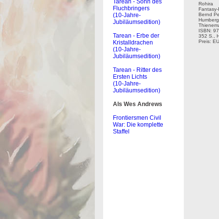
Tarean - Sohn des
Rohira
Fluchbringers
Fantasy
(10-Jahre-
Bernd Per
Humberg
Jubiläumsedition)
Thienema
ISBN: 97
Tarean - Erbe der
352 S., 
Preis: E
Kristalldrachen
(10-Jahre-
Jubiläumsedition)
Tarean - Ritter des
Ersten Lichts
(10-Jahre-
Jubiläumsedition)
Als Wes Andrews
Frontiersmen Civil
War: Die komplette
Staffel