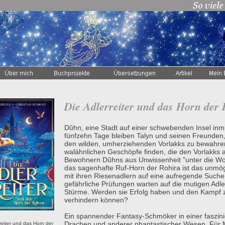
Die Adlerreiter und das Horn der 
Dûhn, eine Stadt auf einer schwebenden Insel inm
fünfzehn Tage bleiben Talyn und seinen Freunden,
den wilden, umherziehenden Vorlakks zu bewahren
walähnlichen Geschöpfe finden, die den Vorlakks 
Bewohnern Dûhns aus Unwissenheit "unter die Wo
das sagenhafte Ruf-Horn der Rohira ist das unmög
mit ihren Riesenadlern auf eine aufregende Such
gefährliche Prüfungen warten auf die mutigen Adle
Stürme. Werden sie Erfolg haben und den Kampf 
verhindern können?
Ein spannender Fantasy-Schmöker in einer faszini
Drachen und anderer phantastischer Wesen. Für
reiter und das Horn der