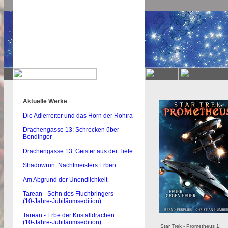
Aktuelle Werke
Die Adlerreiter und das Horn der Rohira
Drachengasse 13: Schrecken über
Bondingor
Drachengasse 13: Geister aus der Tiefe
Shadowrun: Nachtmeisters Erben
Am Abgrund der Unendlichkeit
Tarean - Sohn des Fluchbringers
(10-Jahre-Jubiläumsedition)
Tarean - Erbe der Kristalldrachen
(10-Jahre-Jubiläumsedition)
Star Trek - Prometheus 1: